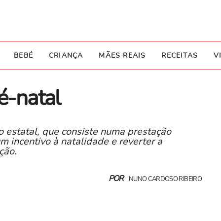
BEBÉ
CRIANÇA
MÃES REAIS
RECEITAS
V
é-natal
o estatal, que consiste numa prestação
m incentivo à natalidade e reverter a
ção.
POR
NUNO CARDOSO RIBEIRO