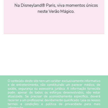
Na Disneyland® Paris, viva momentos únicos
neste Verão Mágico.
O conteúdo deste site tem um caráter exclusivamente informativo
e de entretenimento, não constituindo um parecer médico, de
saúde, segurança ou assessoria jurídica. A informação fornecida
pode, apesar de todos os esforços desenvolvidos, não estar
atualizada. Se precisar de aconselhamento específico, deverá
recorrer a um profissional devidamente qualificado. Leia os nossos
termos e condições
e
política de privacidade
para mais