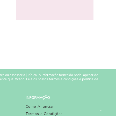
a ou assessoria jurídica. A informação fornecida pode, apesar de
ente qualificado. Leia os nossos
termos e condições
e
política de
INFORMAÇÃO
Como Anunciar
Termos e Condições