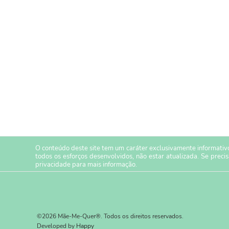
O conteúdo deste site tem um caráter exclusivamente informativo
todos os esforços desenvolvidos, não estar atualizada. Se preci
privacidade
para mais informação.
©2026 Mãe-Me-Quer®. Todos os direitos reservados.
Developed by
Happy