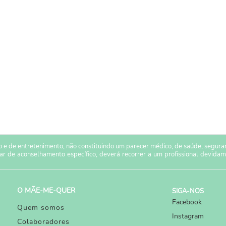
 e de entretenimento, não constituindo um parecer médico, de saúde, seguranç
sar de aconselhamento específico, deverá recorrer a um profissional devidam
O MÃE-ME-QUER
SIGA-NOS
Facebook
Quem somos
Instagram
Colaboradores