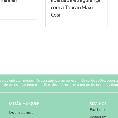
r mãe em
liberdade e segurança
com a Toucan Maxi-
Cosi
 e de entretenimento, não constituindo um parecer médico, de saúde, seguranç
sar de aconselhamento específico, deverá recorrer a um profissional devidam
O MÃE-ME-QUER
SIGA-NOS
Facebook
Quem somos
Instagram