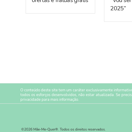
ofertas e fraldas grátis
“Vou se
2025”
O conteúdo deste site tem um caráter exclusivamente informativo
todos os esforços desenvolvidos, não estar atualizada. Se preci
privacidade
para mais informação.
©2026 Mãe-Me-Quer®. Todos os direitos reservados.