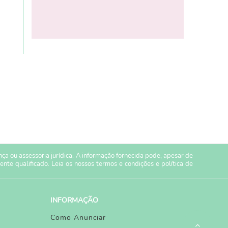
a ou assessoria jurídica. A informação fornecida pode, apesar de
ente qualificado. Leia os nossos
termos e condições
e
política de
INFORMAÇÃO
Como Anunciar