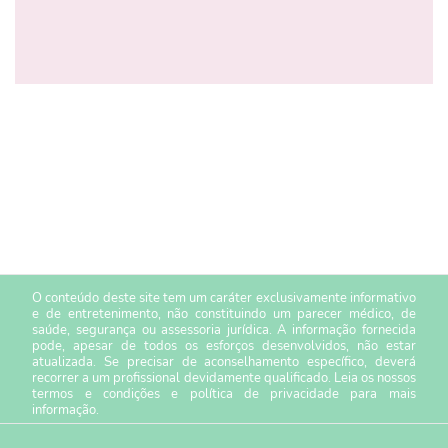
O conteúdo deste site tem um caráter exclusivamente informativo
e de entretenimento, não constituindo um parecer médico, de
saúde, segurança ou assessoria jurídica. A informação fornecida
pode, apesar de todos os esforços desenvolvidos, não estar
atualizada. Se precisar de aconselhamento específico, deverá
recorrer a um profissional devidamente qualificado. Leia os nossos
termos e condições
e
política de privacidade
para mais
informação.