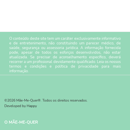
O conteúdo deste site tem um caráter exclusivamente informativo
e de entretenimento, não constituindo um parecer médico, de
saúde, segurança ou assessoria jurídica. A informação fornecida
pode, apesar de todos os esforços desenvolvidos, não estar
atualizada. Se precisar de aconselhamento específico, deverá
recorrer a um profissional devidamente qualificado. Leia os nossos
termos e condições
e
política de privacidade
para mais
informação.
©2026 Mãe-Me-Quer®. Todos os direitos reservados.
Developed by
Happy
O MÃE-ME-QUER