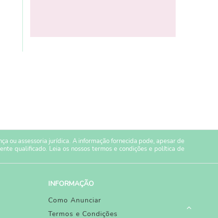
a ou assessoria jurídica. A informação fornecida pode, apesar de
ente qualificado. Leia os nossos
termos e condições
e
política de
INFORMAÇÃO
Como Anunciar
Termos e Condições