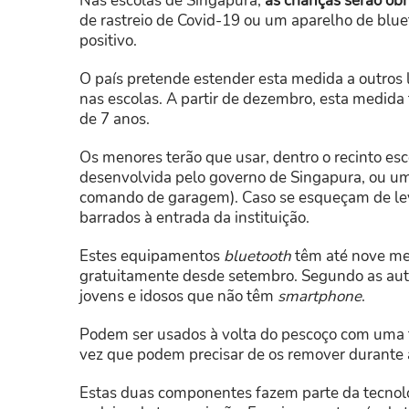
Nas escolas de Singapura,
as crianças serão obr
de rastreio de Covid-19 ou um aparelho de blue
positivo.
O país pretende estender esta medida a outros lo
nas escolas. A partir de dezembro, esta medida 
de 7 anos.
Os menores terão que usar, dentro o recinto esco
desenvolvida pelo governo de Singapura, ou 
comando de garagem). Caso se esqueçam de leva
barrados à entrada da instituição.
Estes equipamentos
bluetooth
têm até nove mes
gratuitamente desde setembro. Segundo as auto
jovens e idosos que não têm
smartphone
.
Podem ser usados à volta do pescoço com uma fi
vez que podem precisar de os remover durante 
Estas duas componentes fazem parte da tecnolog