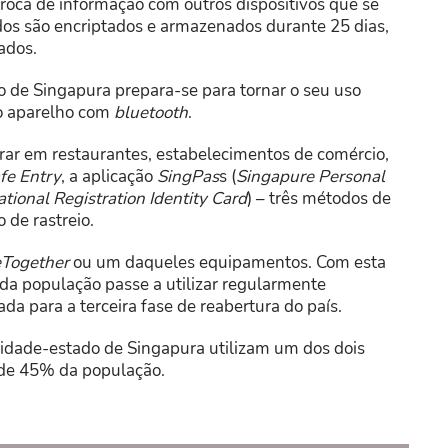
roca de informação com outros dispositivos que se
os são encriptados e armazenados durante 25 dias,
ados.
o de Singapura prepara-se para tornar o seu uso
 o aparelho com
bluetooth
.
trar em restaurantes, estabelecimentos de comércio,
fe Entry
, a aplicação
SingPas
s (
Singapure Personal
tional Registration Identity Card
) – três métodos de
 de rastreio.
eTogether
ou um daqueles equipamentos. Com esta
a população passe a utilizar regularmente
ada para a terceira fase de reabertura do país.
idade-estado de Singapura utilizam um dos dois
a de 45% da população.