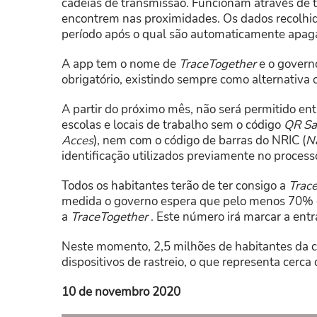
cadeias de transmissão. Funcionam através de t
encontrem nas proximidades. Os dados recolhid
período após o qual são automaticamente apag
A app tem o nome de
TraceTogether
e o govern
obrigatório, existindo sempre como alternativa
A partir do próximo mês, não será permitido en
escolas e locais de trabalho sem o código
QR Sa
Acces
), nem com o código de barras do NRIC (
Na
identificação utilizados previamente no processo
Todos os habitantes terão de ter consigo a
Trac
medida o governo espera que pelo menos 70% d
a
TraceTogether
. Este número irá marcar a entr
Neste momento, 2,5 milhões de habitantes da c
dispositivos de rastreio, o que representa cerc
10 de novembro 2020