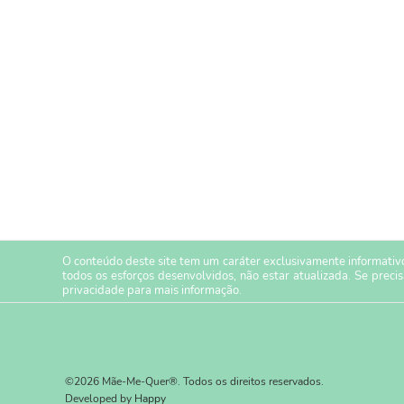
O conteúdo deste site tem um caráter exclusivamente informativo
todos os esforços desenvolvidos, não estar atualizada. Se preci
privacidade
para mais informação.
©2026 Mãe-Me-Quer®. Todos os direitos reservados.
Developed by
Happy