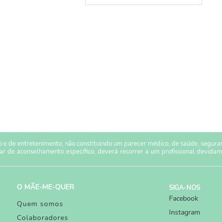
 e de entretenimento, não constituindo um parecer médico, de saúde, seguranç
sar de aconselhamento específico, deverá recorrer a um profissional devidam
O MÃE-ME-QUER
SIGA-NOS
Facebook
Quem somos
Instagram
Colaboradores