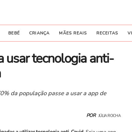
BEBÉ
CRIANÇA
MÃES REAIS
RECEITAS
V
 usar tecnologia anti-
a
0% da população passe a usar a app de
POR
JÚLIA ROCHA