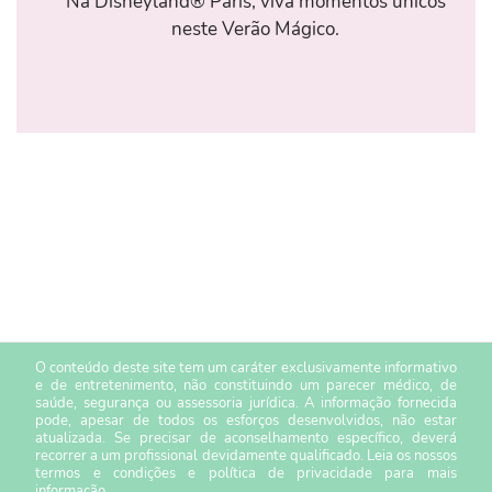
Na Disneyland® Paris, viva momentos únicos
neste Verão Mágico.
O conteúdo deste site tem um caráter exclusivamente informativo
e de entretenimento, não constituindo um parecer médico, de
saúde, segurança ou assessoria jurídica. A informação fornecida
pode, apesar de todos os esforços desenvolvidos, não estar
atualizada. Se precisar de aconselhamento específico, deverá
recorrer a um profissional devidamente qualificado. Leia os nossos
termos e condições
e
política de privacidade
para mais
informação.