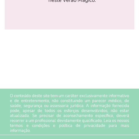
neste Verão Mágico.
O conteúdo deste site tem um caráter exclusivamente informativo
e de entretenimento, não constituindo um parecer médico, de
saúde, segurança ou assessoria jurídica. A informação fornecida
pode, apesar de todos os esforços desenvolvidos, não estar
atualizada. Se precisar de aconselhamento específico, deverá
recorrer a um profissional devidamente qualificado. Leia os nossos
termos e condições
e
política de privacidade
para mais
informação.