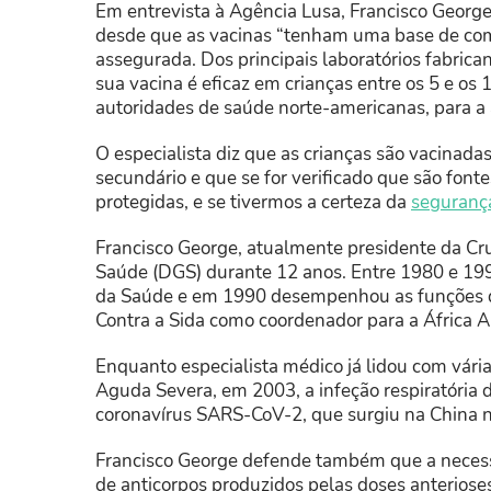
Em entrevista à Agência Lusa, Francisco George
desde que as vacinas “tenham uma base de com
assegurada. Dos principais laboratórios fabrica
sua vacina é eficaz em crianças entre os 5 e os 
autoridades de saúde norte-americanas, para a 
O especialista diz que as crianças são vacinada
secundário e que se for verificado que são fonte
protegidas, e se tivermos a certeza da
seguranç
Francisco George, atualmente presidente da Cru
Saúde (DGS) durante 12 anos. Entre 1980 e 19
da Saúde e em 1990 desempenhou as funções d
Contra a Sida como coordenador para a África A
Enquanto especialista médico já lidou com vár
Aguda Severa, em 2003, a infeção respiratória 
coronavírus SARS-CoV-2, que surgiu na China n
Francisco George defende também que a necessi
de anticorpos produzidos pelas doses anterios