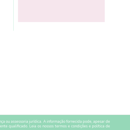
a ou assessoria jurídica. A informação fornecida pode, apesar de
ente qualificado. Leia os nossos
termos e condições
e
política de