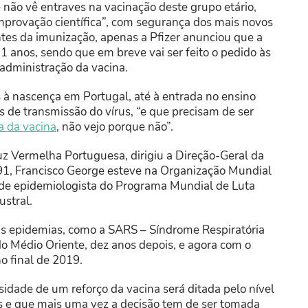
 não vê entraves na vacinação deste grupo etário,
provação científica”, com segurança dos mais novos
ntes da imunização, apenas a Pfizer anunciou que a
11 anos, sendo que em breve vai ser feito o pedido às
administração da vacina.
s à nascença em Portugal, até à entrada no ensino
s de transmissão do vírus, “
e que precisam de ser
a da vacina
, não vejo porque não”.
z Vermelha Portuguesa, dirigiu a Direção-Geral da
91, Francisco George esteve na Organização Mundial
e epidemiologista do Programa Mundial de Luta
ustral.
ias epidemias, como a SARS – Síndrome Respiratória
do Médio Oriente, dez anos depois, e agora com o
o final de 2019.
dade de um reforço da vacina será ditada pelo nível
es e que mais uma vez a decisão tem de ser tomada