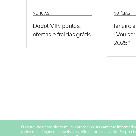
NOTÍCIAS
NOTÍCIAS
Dodot VIP: pontos,
Janeiro 
ofertas e fraldas grátis
“Vou se
2025”
O conteúdo deste site tem um caráter exclusivamente informativo
todos os esforços desenvolvidos, não estar atualizada. Se preci