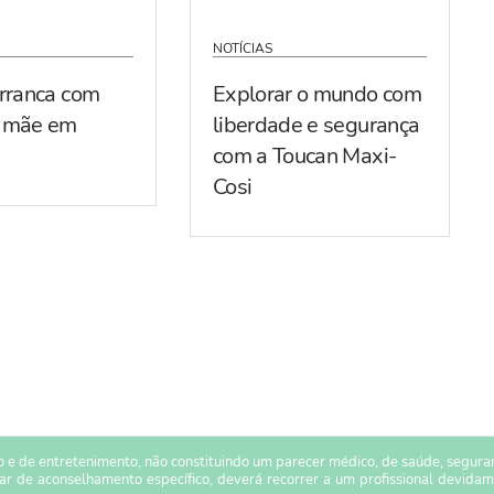
NOTÍCIAS
arranca com
Explorar o mundo com
r mãe em
liberdade e segurança
com a Toucan Maxi-
Cosi
 e de entretenimento, não constituindo um parecer médico, de saúde, seguranç
sar de aconselhamento específico, deverá recorrer a um profissional devidam