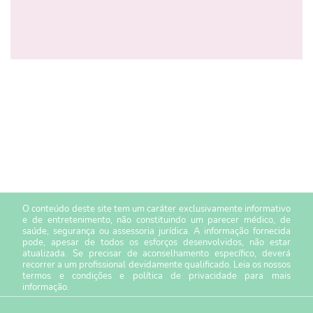
O conteúdo deste site tem um caráter exclusivamente informativo
e de entretenimento, não constituindo um parecer médico, de
saúde, segurança ou assessoria jurídica. A informação fornecida
pode, apesar de todos os esforços desenvolvidos, não estar
atualizada. Se precisar de aconselhamento específico, deverá
recorrer a um profissional devidamente qualificado. Leia os nossos
termos e condições
e
política de privacidade
para mais
informação.