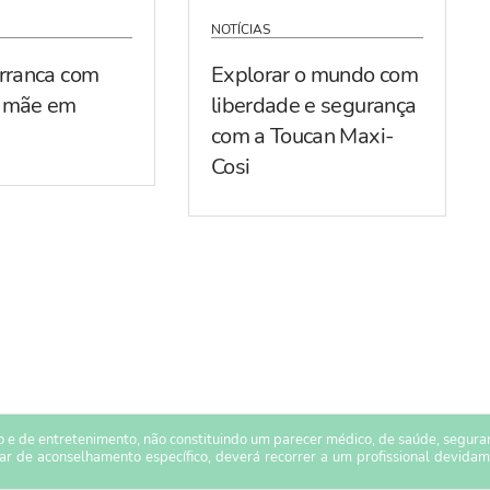
NOTÍCIAS
arranca com
Explorar o mundo com
r mãe em
liberdade e segurança
com a Toucan Maxi-
Cosi
 e de entretenimento, não constituindo um parecer médico, de saúde, seguranç
sar de aconselhamento específico, deverá recorrer a um profissional devidam