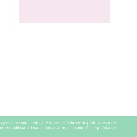
a ou assessoria jurídica. A informação fornecida pode, apesar de
ente qualificado. Leia os nossos
termos e condições
e
política de