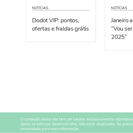
NOTÍCIAS
NOTÍCIAS
Dodot VIP: pontos,
Janeiro 
ofertas e fraldas grátis
“Vou se
2025”
O conteúdo deste site tem um caráter exclusivamente informativo
todos os esforços desenvolvidos, não estar atualizada. Se preci
privacidade
para mais informação.