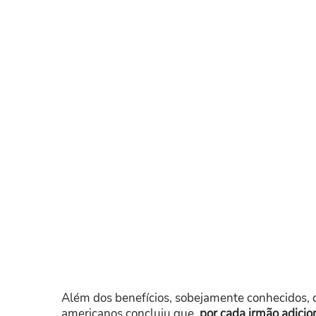
Além dos benefícios, sobejamente conhecidos, d
americanos concluiu que,
por cada irmão adicio