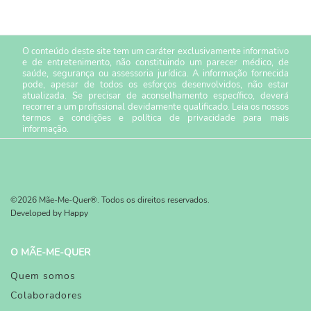
O conteúdo deste site tem um caráter exclusivamente informativo
e de entretenimento, não constituindo um parecer médico, de
saúde, segurança ou assessoria jurídica. A informação fornecida
pode, apesar de todos os esforços desenvolvidos, não estar
atualizada. Se precisar de aconselhamento específico, deverá
recorrer a um profissional devidamente qualificado. Leia os nossos
termos e condições
e
política de privacidade
para mais
informação.
©2026 Mãe-Me-Quer®. Todos os direitos reservados.
Developed by
Happy
O MÃE-ME-QUER
Quem somos
Colaboradores