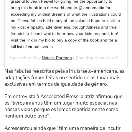
grateful to Jean Feiwel for giving me the opportunity to
bring this book into the world and to @jannamattia for
exceeding my wildest dreams of what the illustrations could
be. These fables hold many of the values I hope to instill in
my kids: empathy, attentiveness, thoughtfulness and true
friendship. I can’t wait to hear how your kids respond, too!
Visit the link in my bio to buy a copy of the book and for a
full list of virtual events.
A post shared by
Natalie Portman
(@natalieportman) on
Oct 20, 2020 at 2:04pm PDT
Nas fábulas reescritas pela atriz israelo-americana, as
adaptações foram feitas no sentido de as tonar mais
exclusivas em termos de igualdade de género.
Em entrevista à Associated Press, a atriz afirmou que
os “livros infantis têm um lugar muito especial nas
nossas vidas porque os lemos repetidamente como
nenhum outro livro”.
Acrescentou ainda que “têm uma maneira de incutir