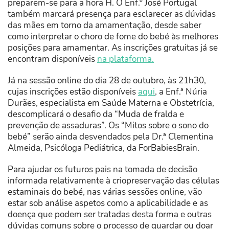
preparem-se para a hora H. O Enf.º José Portugal
também marcará presença para esclarecer as dúvidas
das mães em torno da amamentação, desde saber
como interpretar o choro de fome do bebé às melhores
posições para amamentar. As inscrições gratuitas já se
encontram disponíveis
na plataforma.
Já na sessão online do dia 28 de outubro, às 21h30,
cujas inscrições estão disponíveis
aqui
, a Enf.ª Núria
Durães, especialista em Saúde Materna e Obstetrícia,
descomplicará o desafio da “Muda de fralda e
prevenção de assaduras”. Os “Mitos sobre o sono do
bebé” serão ainda desvendados pela Dr.ª Clementina
Almeida, Psicóloga Pediátrica, da ForBabiesBrain.
Para ajudar os futuros pais na tomada de decisão
informada relativamente à criopreservação das células
estaminais do bebé, nas várias sessões online, vão
estar sob análise aspetos como a aplicabilidade e as
doença que podem ser tratadas desta forma e outras
dúvidas comuns sobre o processo de guardar ou doar