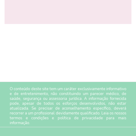
O conteúdo deste site tem um caráter exclusivamente informativo
e de entretenimento, não constituindo um parecer médico, de
saúde, segurança ou assessoria jurídica. A informação fornecida
pode, apesar de todos os esforços desenvolvidos, não estar
atualizada. Se precisar de aconselhamento específico, deverá
recorrer a um profissional devidamente qualificado. Leia os nossos
termos e condições
e
política de privacidade
para mais
informação.