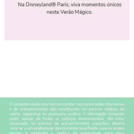
Na Disneyland® Paris, viva momentos únicos
neste Verão Mágico.
O conteúdo deste site tem um caráter exclusivamente informativo
e de entretenimento, não constituindo um parecer médico, de
saúde, segurança ou assessoria jurídica. A informação fornecida
pode, apesar de todos os esforços desenvolvidos, não estar
atualizada. Se precisar de aconselhamento específico, deverá
recorrer a um profissional devidamente qualificado. Leia os nossos
termos e condições
e
política de privacidade
para mais