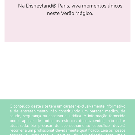
Na Disneyland® Paris, viva momentos únicos
neste Verão Mágico.
O conteúdo deste site tem um caráter exclusivamente informativo
e de entretenimento, não constituindo um parecer médico, de
saúde, segurança ou assessoria jurídica. A informação fornecida
pode, apesar de todos os esforços desenvolvidos, não estar
atualizada. Se precisar de aconselhamento específico, deverá
recorrer a um profissional devidamente qualificado. Leia os nossos