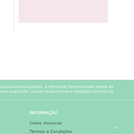
a ou assessoria jurídica. A informação fornecida pode, apesar de
ente qualificado. Leia os nossos
termos e condições
e
política de
INFORMAÇÃO
Como Anunciar
Termos e Condições