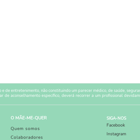
 e de entretenimento, não constituindo um parecer médico, de saúde, seguranç
sar de aconselhamento específico, deverá recorrer a um profissional devidam
O MÃE-ME-QUER
SIGA-NOS
Facebook
Quem somos
Instagram
Colaboradores