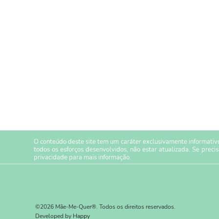
O conteúdo deste site tem um caráter exclusivamente informativo
todos os esforços desenvolvidos, não estar atualizada. Se preci
privacidade
para mais informação.
©2026 Mãe-Me-Quer®. Todos os direitos reservados.
Developed by
Happy