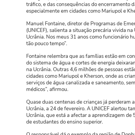
tráfico, e das consequências do encerramento da
especialmente em cidades como Mariupol e Khe
Manuel Fontaine, diretor de Programas de Emer
(UNICEF), salienta a situação precária vivida 
Ucrânia. Nos meus 31 anos como funcionário hu
tão pouco tempo”.
Fontaine relembra que as famílias estão em con
do sistema de água e cortes de energia deixar
na Ucrânia. Outras 4,6 milhões de pessoas estã
cidades como Mariupol e Kherson, onde as cria
serviços de água canalizada e saneamento, sem
médicos”, afirmou.
Quase duas centenas de crianças já perderam a 
Ucrânia, a 24 de fevereiro. A UNICEF alertou 
Ucrânia, que está a afectar a aprendizagem de 5
de estudantes do ensino superior.
O responsável dá o exemplo da região de Donba