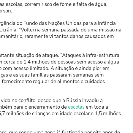
s escolas, correm risco de fome e falta de água,
rson.
gência do Fundo das Nações Unidas para a Infância
na Ucrânia. “Voltei na semana passada de uma missão na
manitário, raramente vi tantos danos causados em
stante situação de ataque. “Ataques à infra-estrutura
am cerca de 1,4 milhões de pessoas sem acesso à água
o com acesso limitado. A situação é ainda pior em
nças e as suas famílias passaram semanas sem
 fornecimento regular de alimentos e cuidados
vida no conflito, desde que a Rússia invadiu a
também para o encerramento de
escolas
em toda a
,7 milhões de crianças em idade escolar e 1,5 milhões
ss, que sendo uma zona já fustigada por oito anos de