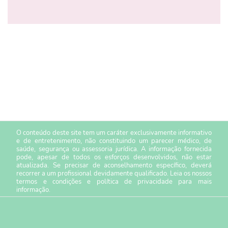
O conteúdo deste site tem um caráter exclusivamente informativo
e de entretenimento, não constituindo um parecer médico, de
saúde, segurança ou assessoria jurídica. A informação fornecida
pode, apesar de todos os esforços desenvolvidos, não estar
atualizada. Se precisar de aconselhamento específico, deverá
recorrer a um profissional devidamente qualificado. Leia os nossos
termos e condições
e
política de privacidade
para mais
informação.