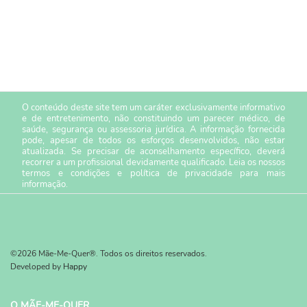
O conteúdo deste site tem um caráter exclusivamente informativo
e de entretenimento, não constituindo um parecer médico, de
saúde, segurança ou assessoria jurídica. A informação fornecida
pode, apesar de todos os esforços desenvolvidos, não estar
atualizada. Se precisar de aconselhamento específico, deverá
recorrer a um profissional devidamente qualificado. Leia os nossos
termos e condições
e
política de privacidade
para mais
informação.
©2026 Mãe-Me-Quer®. Todos os direitos reservados.
Developed by
Happy
O MÃE-ME-QUER