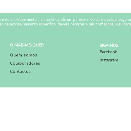
 e de entretenimento, não constituindo um parecer médico, de saúde, seguranç
sar de aconselhamento específico, deverá recorrer a um profissional devidam
O MÃE-ME-QUER
SIGA-NOS
Facebook
Quem somos
Instagram
Colaboradores
Contactos