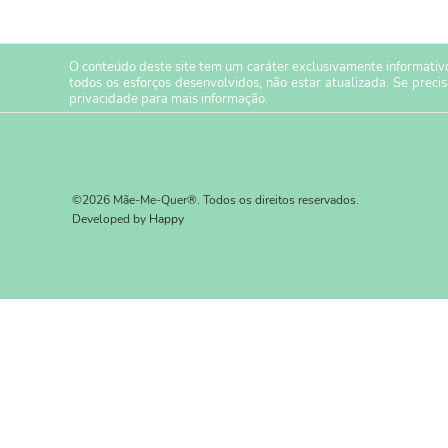
O conteúdo deste site tem um caráter exclusivamente informativo
todos os esforços desenvolvidos, não estar atualizada. Se preci
privacidade
para mais informação.
©2026 Mãe-Me-Quer®. Todos os direitos reservados.
Developed by
Happy