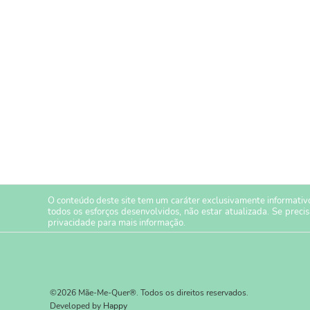
O conteúdo deste site tem um caráter exclusivamente informativo
todos os esforços desenvolvidos, não estar atualizada. Se preci
privacidade
para mais informação.
©2026 Mãe-Me-Quer®. Todos os direitos reservados.
Developed by
Happy