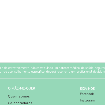
 e de entretenimento, não constituindo um parecer médico, de saúde, seguranç
sar de aconselhamento específico, deverá recorrer a um profissional devidam
O MÃE-ME-QUER
SIGA-NOS
Facebook
Quem somos
Instagram
Colaboradores