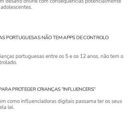
 um desafio online com consequências potencialmente
e adolescentes.
AS PORTUGUESAS NÃO TEM APPS DE CONTROLO
anças portuguesas entre os 5 e os 12 anos, não tem o
trolado.
PARA PROTEGER CRIANÇAS “INFLUENCERS”
em como influenciadoras digitais passama ter os seus
la lei.