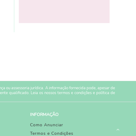
a ou assessoria jurídica. A informação fornecida pode, apesar de
ente qualificado. Leia os nossos
termos e condições
e
política de
INFORMAÇÃO
Como Anunciar
Termos e Condições