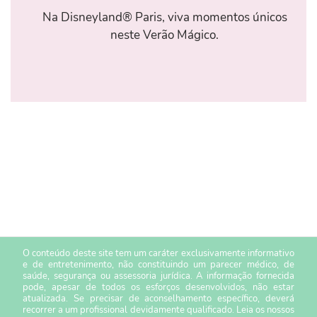
Na Disneyland® Paris, viva momentos únicos
neste Verão Mágico.
O conteúdo deste site tem um caráter exclusivamente informativo
e de entretenimento, não constituindo um parecer médico, de
saúde, segurança ou assessoria jurídica. A informação fornecida
pode, apesar de todos os esforços desenvolvidos, não estar
atualizada. Se precisar de aconselhamento específico, deverá
recorrer a um profissional devidamente qualificado. Leia os nossos