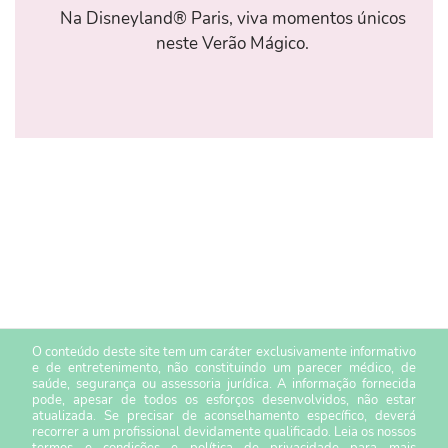
Na Disneyland® Paris, viva momentos únicos
neste Verão Mágico.
O conteúdo deste site tem um caráter exclusivamente informativo
e de entretenimento, não constituindo um parecer médico, de
saúde, segurança ou assessoria jurídica. A informação fornecida
pode, apesar de todos os esforços desenvolvidos, não estar
atualizada. Se precisar de aconselhamento específico, deverá
recorrer a um profissional devidamente qualificado. Leia os nossos
termos e condições
e
política de privacidade
para mais