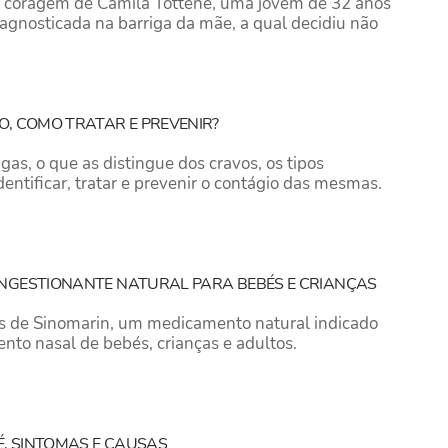
e coragem de Camila Tottene, uma jovem de 32 anos
diagnosticada na barriga da mãe, a qual decidiu não
O, COMO TRATAR E PREVENIR?
gas, o que as distingue dos cravos, os tipos
dentificar, tratar e prevenir o contágio das mesmas.
ONGESTIONANTE NATURAL PARA BEBÉS E CRIANÇAS
s de Sinomarin, um medicamento natural indicado
nto nasal de bebés, crianças e adultos.
É, SINTOMAS E CAUSAS