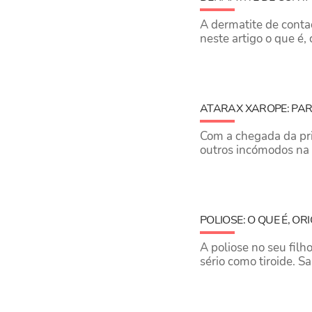
A dermatite de contac
neste artigo o que é,
ATARAX XAROPE: PA
Com a chegada da pri
outros incómodos na 
POLIOSE: O QUE É, O
A poliose no seu fil
sério como tiroide. S