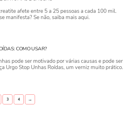
eatite afete entre 5 a 25 pessoas a cada 100 mil.
se manifesta? Se não, saiba mais aqui.
OÍDAS: COMO USAR?
unhas pode ser motivado por várias causas e pode ser
heça Urgo Stop Unhas Roídas, um verniz muito prático.
→
3
4