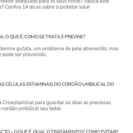
otetor adequado para os seus filhos? Aplica este
 Confira 14 dicas sobre o protetor solar
 O QUE É, COMO SE TRATA E PREVINE?
odermia gutata, um problema de pele aborrecido, mas
 pode ser prevenido.
S CÉLULAS ESTAMINAIS DO CORDÃO UMBILICAL DO
 Crioestaminal para guardar ou doar as preciosas
o cordão umbilical seu bebé.
CTO – O QUE É, QUAL O TRATAMENTO E COMO EVITAR?