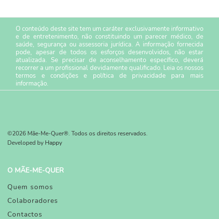
O conteúdo deste site tem um caráter exclusivamente informativo
e de entretenimento, não constituindo um parecer médico, de
saúde, segurança ou assessoria jurídica. A informação fornecida
pode, apesar de todos os esforços desenvolvidos, não estar
atualizada. Se precisar de aconselhamento específico, deverá
recorrer a um profissional devidamente qualificado. Leia os nossos
termos e condições
e
política de privacidade
para mais
informação.
©2026 Mãe-Me-Quer®. Todos os direitos reservados.
Developed by
Happy
O MÃE-ME-QUER
Quem somos
Colaboradores
Contactos