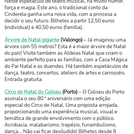
Neste espetáculo de teatro musical, há muito humor,
força e magia. Este ano, o tradicional conto da
Cinderela ganha uma nova vida, com a princesa a
decidir o seu futuro. Bilhetes a partir 12,50 euros
(individual) e 40,50 euros (família).
Árvore de Natal gigante
(Valongo)
– Já imaginou uma
árvore com 55 metros? Esta é a maior árvore de Natal
do país! Visite também as Aldeias Natal que criam o
ambiente perfeito para as famílias, com a Casa Mágica
do Pai Natal e os duendes. Há também espetáculos de
dança, teatro, concertos, ateliers de artes e carrosséis.
Entrada gratuita.
Circo de Natal do Coliseu
(Porto)
– O Coliseu do Porto
assinala o seu 80.º aniversário com uma edição
especial do Circo de Natal. Uma proposta arrojada,
proporcionando uma experiência musical, visual e
temática de grande envolvimento com o público.
Acrobacia, malabarismo, trapézio, funambulismo,
dança… Não vai ficar desiludido! Bilhetes desde 8