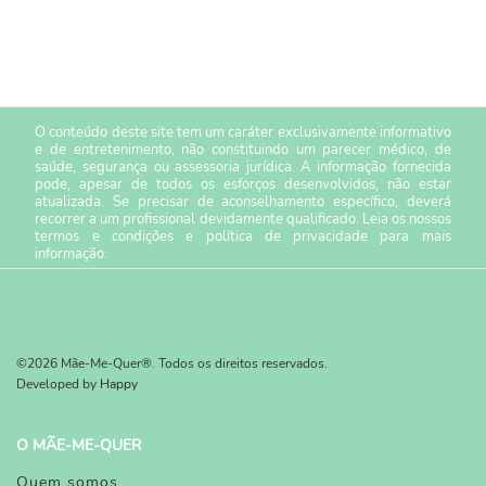
O conteúdo deste site tem um caráter exclusivamente informativo
e de entretenimento, não constituindo um parecer médico, de
saúde, segurança ou assessoria jurídica. A informação fornecida
pode, apesar de todos os esforços desenvolvidos, não estar
atualizada. Se precisar de aconselhamento específico, deverá
recorrer a um profissional devidamente qualificado. Leia os nossos
termos e condições
e
política de privacidade
para mais
informação.
©2026 Mãe-Me-Quer®. Todos os direitos reservados.
Developed by
Happy
O MÃE-ME-QUER
Quem somos