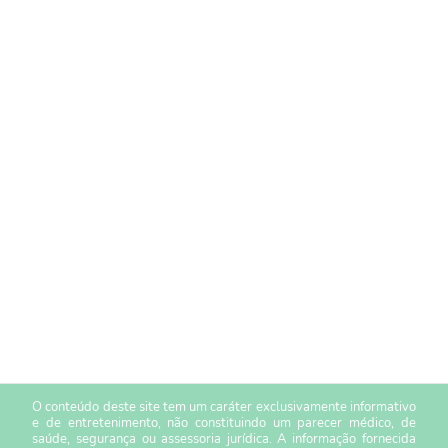
O conteúdo deste site tem um caráter exclusivamente informativo
e de entretenimento, não constituindo um parecer médico, de
saúde, segurança ou assessoria jurídica. A informação fornecida