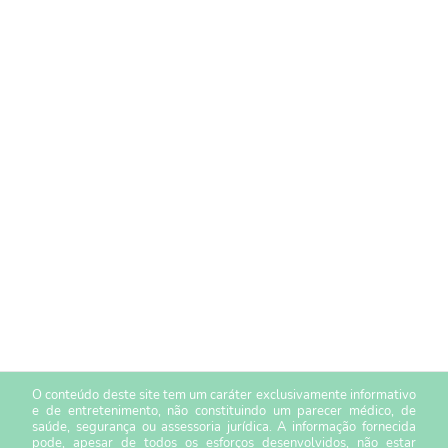
O conteúdo deste site tem um caráter exclusivamente informativo
e de entretenimento, não constituindo um parecer médico, de
saúde, segurança ou assessoria jurídica. A informação fornecida
pode, apesar de todos os esforços desenvolvidos, não estar