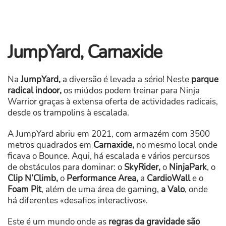
JumpYard, Carnaxide
Na
JumpYard,
a diversão é levada a sério! Neste
parque
radical indoor,
os miúdos podem treinar para Ninja
Warrior graças à extensa oferta de actividades radicais,
desde os trampolins à escalada.
A JumpYard abriu em 2021, com armazém com 3500
metros quadrados em
Carnaxide,
no mesmo local onde
ficava o Bounce. Aqui, há escalada e vários percursos
de obstáculos para dominar: o
SkyRider,
o
NinjaPark
, o
Clip N’Climb,
o
Performance Area,
a
CardioWall
e o
Foam Pit
, além de uma área de gaming,
a Valo
, onde
há diferentes «desafios interactivos».
Este é um mundo onde as
regras da gravidade são