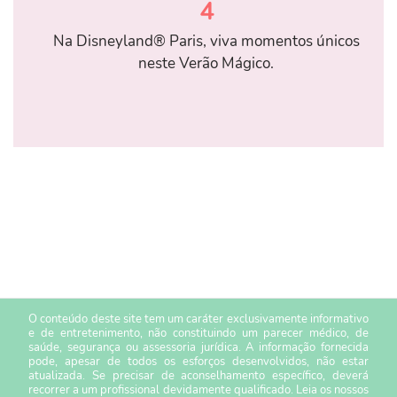
4
Na Disneyland® Paris, viva momentos únicos
neste Verão Mágico.
O conteúdo deste site tem um caráter exclusivamente informativo
e de entretenimento, não constituindo um parecer médico, de
saúde, segurança ou assessoria jurídica. A informação fornecida
pode, apesar de todos os esforços desenvolvidos, não estar
atualizada. Se precisar de aconselhamento específico, deverá
recorrer a um profissional devidamente qualificado. Leia os nossos