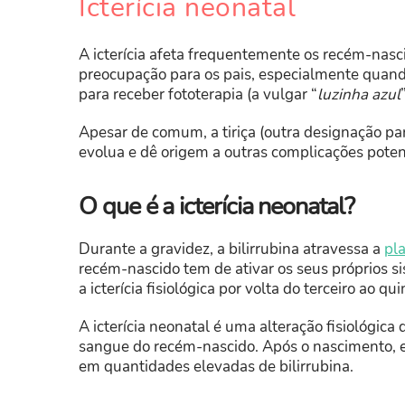
Icterícia neonatal
A icterícia afeta frequentemente os recém-nasc
preocupação para os pais, especialmente quan
para receber fototerapia (a vulgar “
luzinha azul
Apesar de comum, a tiriça (outra designação para
evolua e dê origem a outras complicações pote
O que é a icterícia neonatal?
Durante a gravidez, a bilirrubina atravessa a
pl
recém-nascido tem de ativar os seus próprios s
a icterícia fisiológica por volta do terceiro ao qui
A icterícia neonatal é uma alteração fisiológi
sangue do recém-nascido. Após o nascimento, 
em quantidades elevadas de bilirrubina.