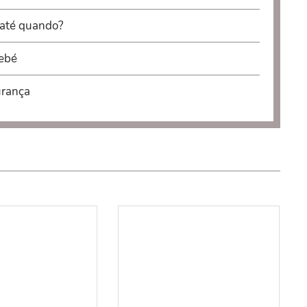
, até quando?
bebé
urança