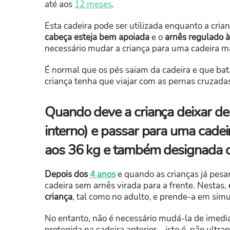
até aos
12 meses
.
Esta cadeira pode ser utilizada enquanto a cria
cabeça esteja bem apoiada
e o
arnês regulado à
necessário mudar a criança para uma cadeira ma
É normal que os pés saiam da cadeira e que ba
criança tenha que viajar com as pernas cruzad
Quando deve a criança deixar de
interno) e passar para uma cade
aos 36 kg e também designada d
Depois dos
4 anos
e quando as crianças já pes
cadeira sem arnês virada para a frente. Nestas,
criança
, tal como no adulto, e prende-a em sim
No entanto, não é necessário mudá-la de imedia
protegida na cadeira anterior – isto é, não ultr