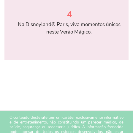
4
Na Disneyland® Paris, viva momentos únicos
neste Verão Mágico.
O conteúdo deste site tem um caráter exclusivamente informativo
e de entretenimento, não constituindo um parecer médico, de
saúde, segurança ou assessoria jurídica. A informação fornecida
pode, apesar de todos os esforços desenvolvidos, não estar