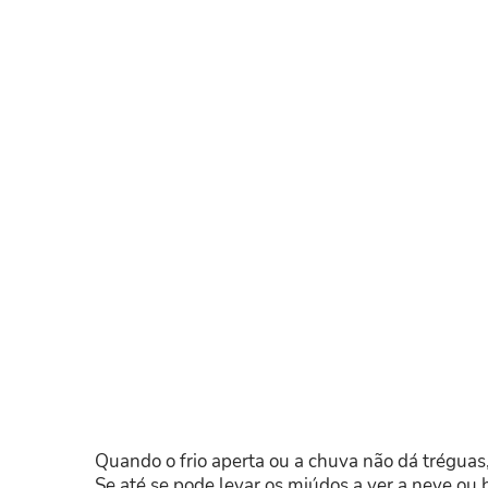
Quando o frio aperta ou a chuva não dá tréguas
Se até se pode levar os miúdos a ver a neve ou b