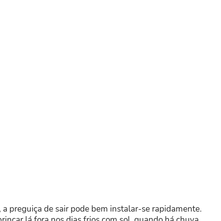
, a preguiça de sair pode bem instalar-se rapidamente.
rincar lá fora nos dias frios com sol, quando há chuva