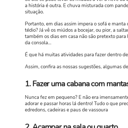
a história é outra. E chuva misturada com pande
situação.
Portanto, em dias assim impera o sofá e manta o
tédio? Já vê os miúdos a bocejar, ou pior, a sal
também os dias em casa não são pretexto para h
da consola…
É que há muitas atividades para fazer dentro d
Assim, confira as nossas sugestões, algumas de
1. Fazer uma cabana com mantas
Nunca fez em pequeno? E não era imensamente d
adorar e passar horas lá dentro! Tudo o que pr
edredons, cadeiras e paus de vassoura
2. Acampar na sala ou quarto.