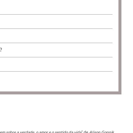
?
em sobre a verdade, o amor e o sentido da vida
” de
Alison Gopnik
.