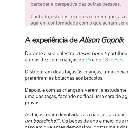
perceber a perspetiva das outras pessoas.
Contudo, estudos recentes referem que, as c
agir em conformidade com o que acham ser a 
A experiência de
Alison Gopnik
Durante a sua palestra,
Alison Gopnik
partilhou
alunas, fez com crianças de
15
e de
18 meses
.
Distribuíram duas taças às crianças, uma cheia 
preferiram as bolachas aos brócolos.
Depois, e com as crianças a verem, a estudante
uma das taças, fazendo no final uma cara de a
provas.
As taças foram devolvidas às crianças, às quai
um bocadinho?
”. Os bebés de ano e meio, que 
caso em que antes demonstrou gostar mais dos 