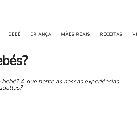
BEBÉ
CRIANÇA
MÃES REAIS
RECEITAS
V
ebés?
bebé? A que ponto as nossas experiências
adultas?