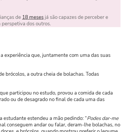
rianças de
18 meses
já são capazes de perceber e
perspetiva dos outros.
 a experiência que, juntamente com uma das suas
de brócolos, a outra cheia de bolachas. Todas
 que participou no estudo, provou a comida de cada
grado ou de desagrado no final de cada uma das
s a estudante estendeu a mão pedindo: “
Podes dar-me
mal conseguem andar ou falar, deram-lhe bolachas, no
doces, e brócolos, quando mostrou preferir o legume.