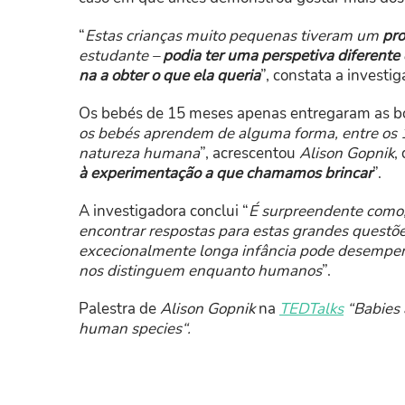
“
Estas crianças muito pequenas tiveram um
pro
estudante –
podia ter uma perspetiva diferent
na a obter o que ela queria
”, constata a investig
Os bebés de 15 meses apenas entregaram as bo
os bebés aprendem de alguma forma, entre os 1
natureza humana
”, acrescentou
Alison Gopnik
,
à experimentação a que chamamos brincar
”.
A investigadora conclui “
É surpreendente como
encontrar respostas para estas grandes questõe
excecionalmente longa infância pode desempen
nos distinguem enquanto humanos
”.
Palestra de
Alison Gopnik
na
TEDTalks
“
Babies 
human species
“.