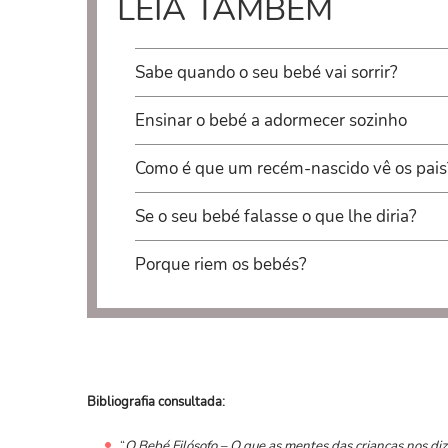
LEIA TAMBÉM
Sabe quando o seu bebé vai sorrir?
Ensinar o bebé a adormecer sozinho
Como é que um recém-nascido vê os pais
Se o seu bebé falasse o que lhe diria?
Porque riem os bebés?
Bibliografia consultada:
“
O Bebé Filósofo – O que as mentes das crianças nos diz