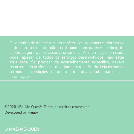
O conteúdo deste site tem um caráter exclusivamente informativo
e de entretenimento, não constituindo um parecer médico, de
saúde, segurança ou assessoria jurídica. A informação fornecida
pode, apesar de todos os esforços desenvolvidos, não estar
atualizada. Se precisar de aconselhamento específico, deverá
recorrer a um profissional devidamente qualificado. Leia os nossos
termos e condições
e
política de privacidade
para mais
informação.
©2026 Mãe-Me-Quer®. Todos os direitos reservados.
Developed by
Happy
O MÃE-ME-QUER