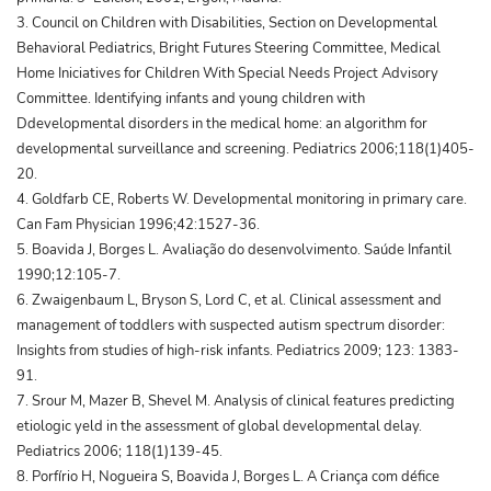
3. Council on Children with Disabilities, Section on Developmental
Behavioral Pediatrics, Bright Futures Steering Committee, Medical
Home Iniciatives for Children With Special Needs Project Advisory
Committee. Identifying infants and young children with
Ddevelopmental disorders in the medical home: an algorithm for
developmental surveillance and screening. Pediatrics 2006;118(1)405-
20.
4. Goldfarb CE, Roberts W. Developmental monitoring in primary care.
Can Fam Physician 1996;42:1527-36.
5. Boavida J, Borges L. Avaliação do desenvolvimento. Saúde Infantil
1990;12:105-7.
6. Zwaigenbaum L, Bryson S, Lord C, et al. Clinical assessment and
management of toddlers with suspected autism spectrum disorder:
Insights from studies of high-risk infants. Pediatrics 2009; 123: 1383-
91.
7. Srour M, Mazer B, Shevel M. Analysis of clinical features predicting
etiologic yeld in the assessment of global developmental delay.
Pediatrics 2006; 118(1)139-45.
8. Porfírio H, Nogueira S, Boavida J, Borges L. A Criança com défice