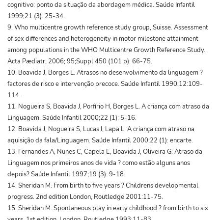
cognitivo: ponto da situação da abordagem médica. Saúde Infantil
1999;21 (3): 25-34.
9. Who multicentre growth reference study group, Suisse. Assessment
of sex differences and heterogeneity in motor milestone attainment
among populations in the WHO Multicentre Growth Reference Study.
Acta Pædiatr, 2006; 95;Suppl 450 (101 p): 66-75.
10. Boavida J, Borges L. Atrasos no desenvolvimento da linguagem ?
factores de risco e intervenção precoce. Saúde Infantil 1990;12:109-
114.
11. Nogueira S, Boavida J, Porfírio H, Borges L. A criança com atraso da
Linguagem. Saúde Infantil 2000;22 (1): 5-16.
12. Boavida J, Nogueira S, Lucas I, Lapa L. A criança com atraso na
aquisição da fala/Linguagem. Saúde Infantil 2000;22 (1): encarte.
13. Fernandes A, Nunes C, Capela E, Boavida J, Oliveira G. Atraso da
Linguagem nos primeiros anos de vida ? como estão alguns anos
depois? Saúde Infantil 1997;19 (3): 9-18.
14. Sheridan M. From birth to five years ? Childrens developmental
progress. 2nd edition London, Routledge 2001:11-75.
15. Sheridan M. Spontaneous play in early childhood ? from birth to six
years. 1st edition, London, Routledge 1993:11-83.