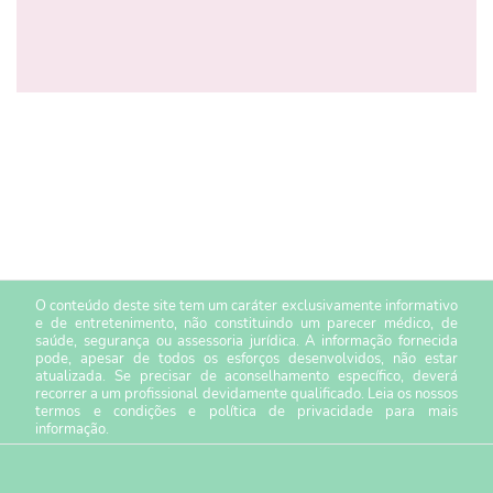
O conteúdo deste site tem um caráter exclusivamente informativo
e de entretenimento, não constituindo um parecer médico, de
saúde, segurança ou assessoria jurídica. A informação fornecida
pode, apesar de todos os esforços desenvolvidos, não estar
atualizada. Se precisar de aconselhamento específico, deverá
recorrer a um profissional devidamente qualificado. Leia os nossos
termos e condições
e
política de privacidade
para mais
informação.