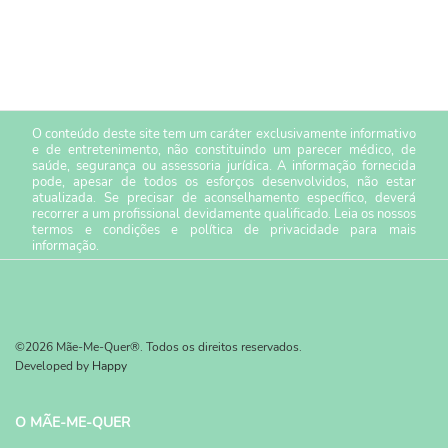
O conteúdo deste site tem um caráter exclusivamente informativo
e de entretenimento, não constituindo um parecer médico, de
saúde, segurança ou assessoria jurídica. A informação fornecida
pode, apesar de todos os esforços desenvolvidos, não estar
atualizada. Se precisar de aconselhamento específico, deverá
recorrer a um profissional devidamente qualificado. Leia os nossos
termos e condições
e
política de privacidade
para mais
informação.
©2026 Mãe-Me-Quer®. Todos os direitos reservados.
Developed by
Happy
O MÃE-ME-QUER