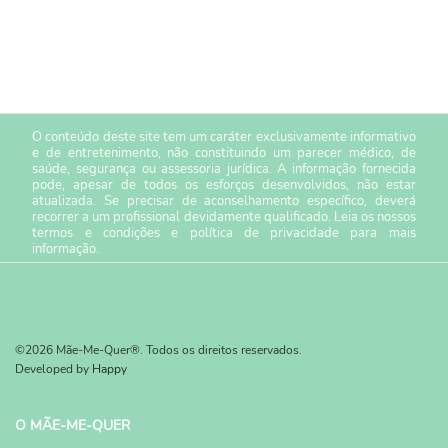
O conteúdo deste site tem um caráter exclusivamente informativo
e de entretenimento, não constituindo um parecer médico, de
saúde, segurança ou assessoria jurídica. A informação fornecida
pode, apesar de todos os esforços desenvolvidos, não estar
atualizada. Se precisar de aconselhamento específico, deverá
recorrer a um profissional devidamente qualificado. Leia os nossos
termos e condições
e
política de privacidade
para mais
informação.
©2026 Mãe-Me-Quer®. Todos os direitos reservados.
Developed by
Happy
O MÃE-ME-QUER