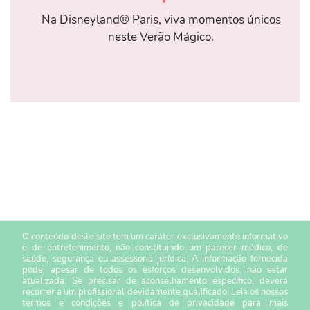
Na Disneyland® Paris, viva momentos únicos
neste Verão Mágico.
O conteúdo deste site tem um caráter exclusivamente informativo
e de entretenimento, não constituindo um parecer médico, de
saúde, segurança ou assessoria jurídica. A informação fornecida
pode, apesar de todos os esforços desenvolvidos, não estar
atualizada. Se precisar de aconselhamento específico, deverá
recorrer a um profissional devidamente qualificado. Leia os nossos
termos e condições
e
política de privacidade
para mais