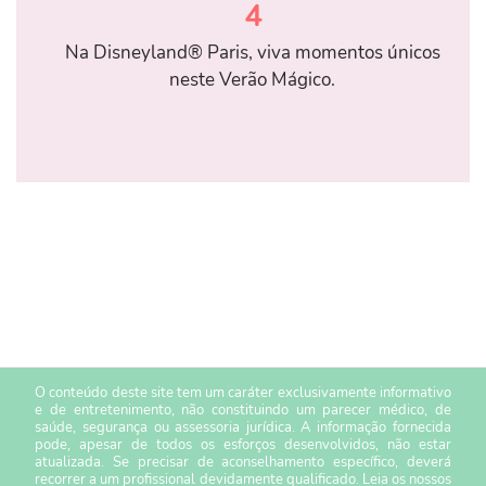
4
Na Disneyland® Paris, viva momentos únicos
neste Verão Mágico.
O conteúdo deste site tem um caráter exclusivamente informativo
e de entretenimento, não constituindo um parecer médico, de
saúde, segurança ou assessoria jurídica. A informação fornecida
pode, apesar de todos os esforços desenvolvidos, não estar
atualizada. Se precisar de aconselhamento específico, deverá
recorrer a um profissional devidamente qualificado. Leia os nossos