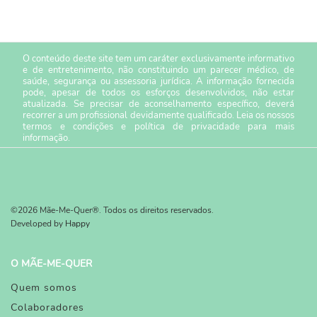
O conteúdo deste site tem um caráter exclusivamente informativo
e de entretenimento, não constituindo um parecer médico, de
saúde, segurança ou assessoria jurídica. A informação fornecida
pode, apesar de todos os esforços desenvolvidos, não estar
atualizada. Se precisar de aconselhamento específico, deverá
recorrer a um profissional devidamente qualificado. Leia os nossos
termos e condições
e
política de privacidade
para mais
informação.
©2026 Mãe-Me-Quer®. Todos os direitos reservados.
Developed by
Happy
O MÃE-ME-QUER
Quem somos
Colaboradores