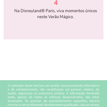
4
Na Disneyland® Paris, viva momentos únicos
neste Verão Mágico.
O conteúdo deste site tem um caráter exclusivamente informativo
e de entretenimento, não constituindo um parecer médico, de
saúde, segurança ou assessoria jurídica. A informação fornecida
pode, apesar de todos os esforços desenvolvidos, não estar
atualizada. Se precisar de aconselhamento específico, deverá
recorrer a um profissional devidamente qualificado. Leia os nossos