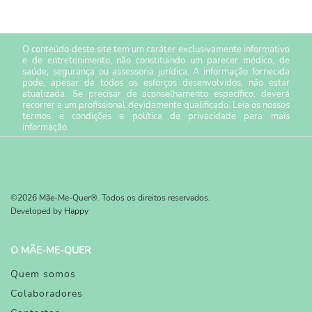
O conteúdo deste site tem um caráter exclusivamente informativo
e de entretenimento, não constituindo um parecer médico, de
saúde, segurança ou assessoria jurídica. A informação fornecida
pode, apesar de todos os esforços desenvolvidos, não estar
atualizada. Se precisar de aconselhamento específico, deverá
recorrer a um profissional devidamente qualificado. Leia os nossos
termos e condições
e
política de privacidade
para mais
informação.
©2026 Mãe-Me-Quer®. Todos os direitos reservados.
Developed by
Happy
O MÃE-ME-QUER
Quem somos
Colaboradores