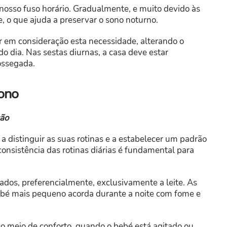
nosso fuso horário. Gradualmente, e muito devido às
te, o que ajuda a preservar o sono noturno.
er em consideração esta necessidade, alterando o
o dia. Nas sestas diurnas, a casa deve estar
sossegada.
sono
ção
a distinguir as suas rotinas e a estabelecer um padrão
onsistência das rotinas diárias é fundamental para
ados, preferencialmente, exclusivamente a leite. As
o bebé mais pequeno acorda durante a noite com fome e
eio de conforto, quando o bebé está agitado ou