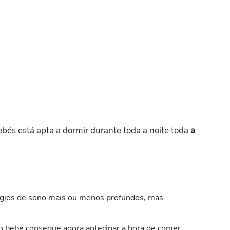
ebés está apta a dormir durante toda a noite toda
a
ágios de sono mais ou menos profundos, mas
 o bebé consegue agora antecipar a hora de comer,