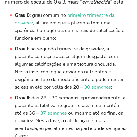
numero da escala de 0 a 3, mais “
envelhecida
” está.
Grau 0
: grau comum no
primeiro trimestre da
gravidez
, altura em que a placenta tem uma
aparência homogénea, sem sinais de calcificação e
funciona em pleno;
Grau I
: no segundo trimestre da gravidez, a
placenta começa a acusar algum desgaste, com
algumas calcificações e uma textura ondulada.
Nesta fase, consegue enviar os nutrientes e
oxigénio ao feto de modo eficiente e pode manter-
se assim até por volta das 28 –
30 semanas
;
Grau II
: das 28 – 30 semanas, aproximadamente, a
placenta estabiliza no grau II e assim se mantém
até às 36 –
37 semanas
ou mesmo até ao final da
gravidez. Nesta fase, a calcificação é mais
acentuada, especialmente, na parte onde se liga ao
útero;