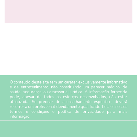
O conteúdo deste site tem um caráter exclusivamente informativo
e de entretenimento, não constituindo um parecer médico, de
saúde, segurança ou assessoria jurídica. A informação fornecida
pode, apesar de todos os esforços desenvolvidos, não estar
atualizada. Se precisar de aconselhamento específico, deverá
recorrer a um profissional devidamente qualificado. Leia os nossos
termos e condições
e
política de privacidade
para mais
informação.