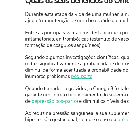
Quais os seus benefícios do Óme
Durante esta etapa da vida de uma mulher, a n
ajuda à manutenção de uma boa saúde da mulhe
Entre as principais vantagens desta gordura pol
inflamatórias, anitrombóticas (estimulo de vaso
formação de coágulos sanguíneos).
Segundo algumas investigações científicas, qu
reduz significativamente a probabilidade de ex
diminui de forma acentuada a probabilidade d
inúmeros problemas
pós-parto
.
Quando tomado na gravidez, o Ómega 3 fortalece
garante um correto funcionamento do sistema c
de
depressão pós-parto
) e diminui os níveis de
Ao reduzir a pressão sanguínea, a sua suplemen
hipertensão gestacional, como é o caso da
pré-