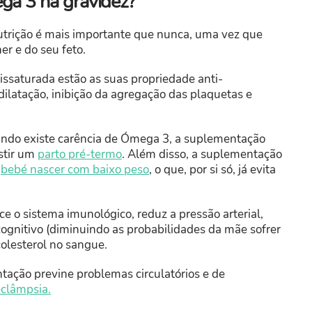
ga 3 na gravidez?
utrição é mais importante que nunca, uma vez que
r e do seu feto.
issaturada estão as suas propriedade anti-
dilatação, inibição da agregação das plaquetas e
ando existe carência de Ómega 3, a suplementação
istir um
parto pré-termo
. Além disso, a suplementação
o
bebé nascer com baixo peso
, o que, por si só, já evita
 o sistema imunológico, reduz a pressão arterial,
ognitivo (diminuindo as probabilidades da mãe sofrer
 colesterol no sangue.
tação previne problemas circulatórios e de
eclâmpsia
.