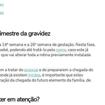
ez
dez
imestre da gravidez
a 14ª semana e a 26ª semana de gestação. Nesta fase,
 bebé, podendo até tratá-lo pelo
nome
, caso este já
que vai alterar toda a rotina previamente instalada
em a tratar do
enxoval
e de prepararem a chegada do
 onde já existem
irmãos
, é importante que estes
ração da chegada do futuro elemento da família, de
 ter em atenção?