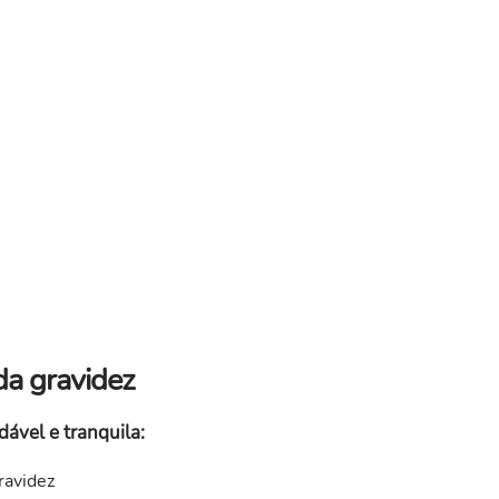
 da gravidez
ável e tranquila:
ravidez